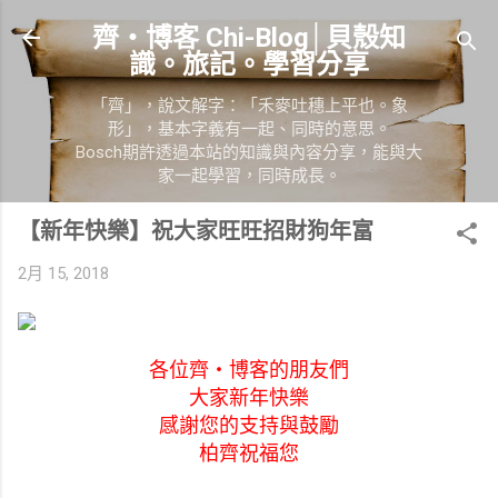
跳到主要內容
齊‧博客 Chi-Blog│貝殼知
識。旅記。學習分享
「齊」，說文解字：「禾麥吐穗上平也。象
形」，基本字義有一起、同時的意思。
Bosch期許透過本站的知識與內容分享，能與大
家一起學習，同時成長。
【新年快樂】祝大家旺旺招財狗年富
2月 15, 2018
各位齊‧博客的朋友們
大家新年快樂
感謝您的支持與鼓勵
柏齊祝福您