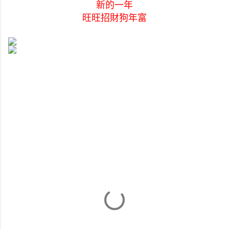
新的一年
旺旺招財狗年富
留
言