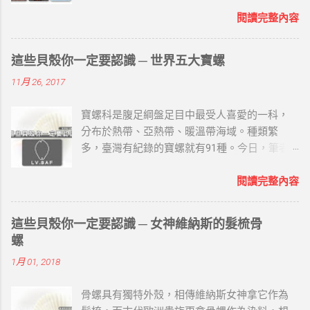
大名螺唷~ 世界四大名螺屬珍貴海螺，具有相當
高的觀賞性的收藏價值。以下筆者就用四字訣
閱讀完整內容
「鳳櫻冠萬」來介紹： 鳳 ─ 鳳尾螺 圖片來源 /
海的故鄉原創工作室 （一）名螺家世 就是大法
這些貝殼你一定要認識 ─ 世界五大寶螺
螺、法螺，屬法螺科，也稱海神法螺，海南民
11月 26, 2017
間俗稱鳳尾螺。 螺塔高而尖，高度低於總殼高
的一半，螺頂常缺損。每層寬大的體層常有兩
寶螺科是腹足綱盤足目中最受人喜愛的一科，
條明顯的縱脹肋。體層上的螺肋光滑、寬大而
分布於熱帶、亞熱帶、暖溫帶海域。種類繁
且低平，其間有較深的螺溝及少數細肋。縫合
多，臺灣有紀錄的寶螺就有91種。今日，筆者
線深刻，各螺層在縫合線下的螺肋常呈波狀並
蒐集相關資料，與讀者分享關於世界五大寶螺
有皺紋。 前水管溝寬大而短，沿螺軸壁有折
(LV.BAF)的哪些事。 世界五大寶螺 LV.BAF主要
閱讀完整內容
褶。殼表為乳白色，有深褐色斑紋和新月形斑
寶螺以在世界上的稀有程度、色澤及大小來決
紋。殼口橙褐色，外唇齒間有白色溝槽。軸齒
定的，分別是天王寶螺(Leucodon)、王子寶螺
白色，齒間為深褐色。可作號角。 鳳尾螺分佈
這些貝殼你一定要認識 ─ 女神維納斯的髮梳骨
(Valentia)、紅牡丹寶螺(Broderipii)、黃金寶螺
於印度太平洋、日本南部、大洋洲。 （二）名
螺
(Aurantium)、富東尼寶螺(Fultoni)： 天王寶螺
螺典故 在古代，不但部族和軍隊用螺號作為號
1月 01, 2018
學名：Cypraea leucodon 分布於印度洋東部- 菲
角，寺院和廟宇的僧道也用此作為布道昭示的
律賓及新幾內亞海域。 屬於寶螺科四大家族的
法器。因螺聲宏大勇猛而遠聞，喻佛法儀節隆
骨螺具有獨特外殼，相傳維納斯女神拿它作為
林西那貝亞屬。 殼呈圓球形，背部隆起，前端
盛，廣被大眾，且能降魔，故稱「法螺」。