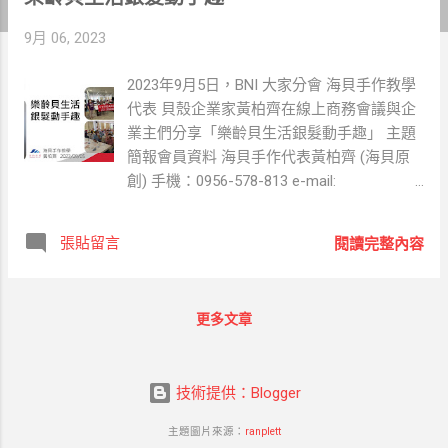
章
9月 06, 2023
2023年9月5日，BNI 大家分會 海貝手作教學
代表 貝殼企業家黃柏齊在線上商務會議與企
業主們分享「樂齡貝生活銀髮動手趣」 主題
簡報會員資料 海貝手作代表黃柏齊 (海貝原
創) 手機：0956-578-813 e-mail:
hlos@seasehll.com.tw 專業領域：主要提供
貝殼DIY體驗、貝藝教學與貝殼材料包客製。
張貼留言
閱讀完整內容
👉前往BNI 會員資料 主題簡報分享 樂齡貝生
活-銀髮動手趣 這邊是大家村廣播，澎湖樂齡
族最愛的貝藝老師又來了，今天要跟大家分
更多文章
享「樂齡貝生活 銀髮動手趣」，各位嘉賓舒
緩身體，放鬆聆聽唷。 海貝手作教學代表學
經歷 我是大家鈦金分會創始會員，海貝手作
技術提供：Blogger
教學代表 黃柏齊，累積超過250場手作教學
經驗，服務樂齡族遍及澎湖5鄉1市。在分會
主題圖片來源：
ranplett
曾擔任第一屆的成長協調員，其他現職與經