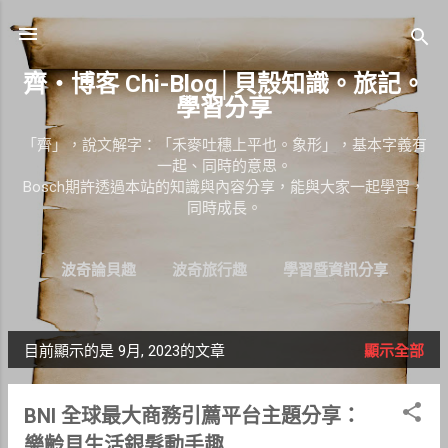
跳到主要內容
齊‧博客 Chi-Blog│貝殼知識。旅記。
學習分享
「齊」，說文解字：「禾麥吐穗上平也。象形」，基本字義有
一起、同時的意思。
Bosch期許透過本站的知識與內容分享，能與大家一起學習，
同時成長。
波奇論貝趣
波奇旅行趣
學習暨資訊分享
目前顯示的是 9月, 2023的文章
顯示全部
發
表
BNI 全球最大商務引薦平台主題分享：
文
樂齡貝生活銀髮動手趣