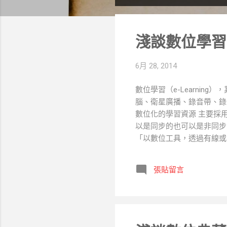
表
文
淺談數位學習(
章
6月 28, 2014
數位學習（e-Learni
腦、衛星廣播、錄音帶、錄
數位化的學習資源 主要採
以是同步的也可以是非同步
「以數位工具，透過有線或
具（學習載具與輔具），為
位學習具有隨時、隨地學習
張貼留言
交通問題，只要連線上網，
性，提供不同程度的教學內
一，從2003~2007年
境；2008~2012的「
元場域的應用，創造價值；