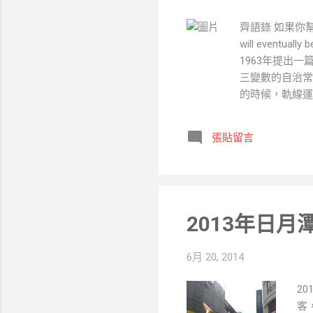
齊語錄 如果你幫助足夠
will eventu
1963年提出
三變數的自治常
的時候，軌線運
致軌線的行為的
節，會給社會帶
張貼留言
間的努力，將會產生
香港天文台)
2013年日
6月 20, 2014
2
客