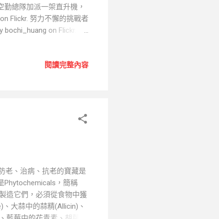
空勤總隊加派一架直升機，
n Flickr. 努力不懈的挑戰者
ochi_huang on Flickr. 水
g on Flickr.
閱讀完整內容
、防老、治病、抗老的寶藏是
ochemicals，簡稱
法製造它們，必須從食物中獲
、大蒜中的蒜精(Allicin)、
ns))、藍莓中的花青素、胡蘿蔔