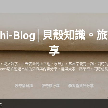
跳到主要內容
hi-Blog│貝殼知識
享
，說文解字：「禾麥吐穗上平也。象形」，基本字義有一起、同時
osch期許透過本站的知識與內容分享，能與大家一起學習，同時成
波奇論貝趣
波奇旅行趣
學習暨資訊分享
章