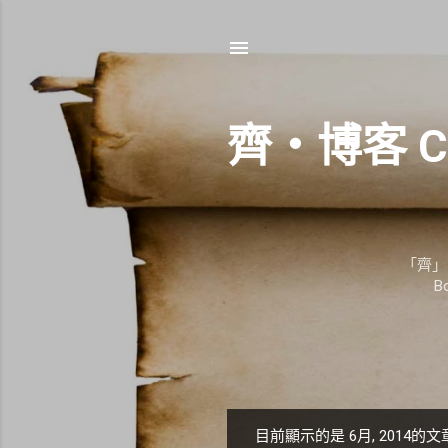
齊‧博客 C
「齊」
B
目前顯示的是 6月, 2014的文
發