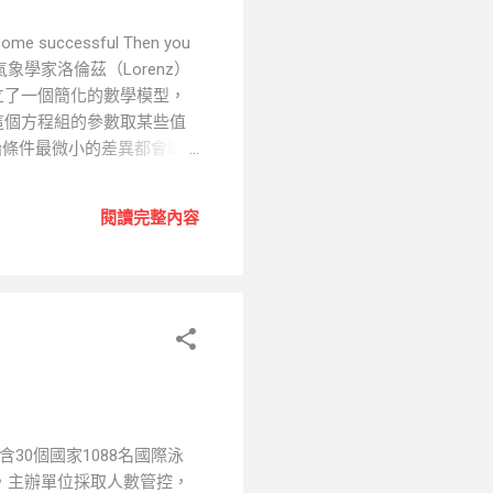
successful Then you
)，由美國氣象學家洛倫茲（Lorenz）
立了一個簡化的數學模型，
當這個方程組的參數取某些值
始條件最微小的差異都會導
，如果不加以及時地引導、調
，只要正確指引，經過一段時
閱讀完整內容
圖像(圖片來源：香港特別行政區
含30個國家1088名國際泳
與，主辦單位採取人數管控，