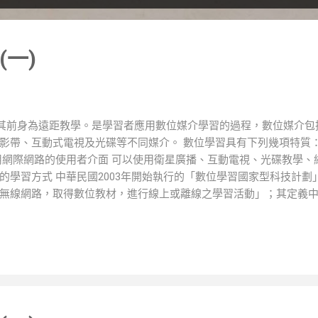
一)
ng），其前身為遠距教學。是學習者應用數位媒介學習的過程，數位媒介
影帶、互動式電視及光碟等不同媒介。 數位學習具有下列幾項特質：
用網際網路的使用者介面 可以使用衛星廣播、互動電視、光碟教學、
的學習方式 中華民國2003年開始執行的「數位學習國家型科技計劃
無線網路，取得數位教材，進行線上或離線之學習活動」；其定義
該科技計劃中希望帶動無線網路與電子書包之產業發展，因此將其納
的好處，學習的時間及地點已經不再受限於傳統的教學方式，必須
就可以學習。更重要的，它具備「個人化」的功能，也就是所謂的
容，該學習者的效果可以提高，這是數位學習的一項重要指標。 數
的「數位典藏國家型科技計畫(第一期國家計畫階段)」，主要為建立數位
數位典藏與數位學習國家型科技計畫(第二期國家計畫的階段)」，主要為
數位學習產業發展的第三個階段「數位學習產業跨域躍升計畫」更