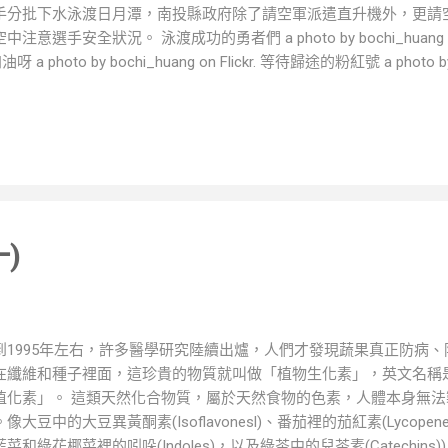
手分批下水泳渡日月潭，南投縣政府除了請空軍派遣直升機外，更請
中注意選手安全狀況。 泳渡成功的勇者們 a photo by bochi_huang o
油呀 a photo by bochi_huang on Flickr. 等待歸途的粉紅號 a photo by b
 a photo by bochi_huang on Flickr. 水社景觀 a photo by bochi_huan
)
到1995年左右，許多醫學研究陸續出爐，人們才發現蔬果真正防病
在纖維和種子裡面，這珍貴的物質就叫做「植物生化素」，英文名稱是Phyt
植化素」。 這類天然化合物質，屬於天然食物的色素，人體本身無
像大豆中的大豆異黃酮素(Isoflavonesl)、番茄裡的茄紅素(Lycopene)
藍菜和綠花椰菜裡的吲哚(Indoles)，以及綠茶中的兒茶素(Catechi