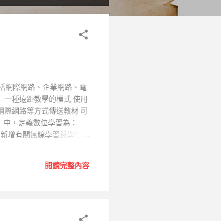
包括網際網路、企業網路、電
 一種遠距教學的模式 使用
網際網路等方式傳送教材 可
」中，定義數位學習為：
中新增有關無線學習與學位工
入數位學習的範圍內。 數
配合老師的時間與教室地點的
閱讀完整內容
適性教學。針對每個人的特
位學習是為國家發展重點之
學習產業、佈健優質發展環
透過軟硬整合的策略，推動多
在於創新躍升，在於推動教與