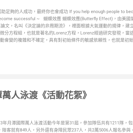
的人成功，最終你也會成功 If you help enough people to become 
ally become successful ~ 蝴蝶效應 蝴蝶效應(Butterfly Effect
一篇論文，名叫《決定論的非周期流》，裡面根據大氣運動的規律，建
微分方程組，也就是著名的Lorenz方程，Lorenz經過研究發現，
動會變的複雜和不確定，具有對初始條件的敏感依賴性，也就是初
無法預測。 “蝴蝶效應”在社會學界用來說明：一個壞的微小的機制
來非常大的危害，戲稱為“龍卷風”或“風暴”；一個好的微小的機制
轟動效應，或稱為“革命”。 羅倫茲蝴蝶(Lorenz Butterfly) 
月潭萬人泳渡《活動花絮》
013年月潭國際萬人泳渡活動今年是第31屆，參加隊伍共有1211隊，包
，陸客就有849人，另外還有身障民眾237人，共2萬5006人報名參