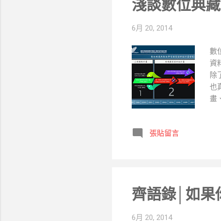
淺談數位典藏(
學的變革、打造整合的學習
將為此階段最重要的推動方
6月 20, 2014
數
資
除
也
畫
數
對
張貼留言
位
器
「
有
世
齊語錄│如果
6月 20, 2014