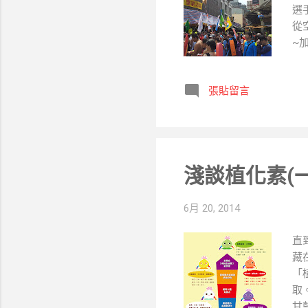
選
從空
~加
社碼頭
張貼留言
淺談植化素(一
6月 20, 2014
直
藏
「
取。
甘