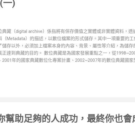
一)
產業鏈、將國內成功的範例輸出海外，達到產值倍增，尤其是國際
向之一。
位典藏（digital archive）係指將有保存價值之實體或非實體資料
料（Metadata）的描述，以數位檔案的形式儲存。其中一項重要的
了儲存以外，必須加上檔案本身的內容、背景、屬性等介紹，為儲存
真正達到典藏的目的。 數位典藏是為國家發展重點之一，從1998~2
、2001年的國家典藏數位化專案計畫、2002~2007年的數位典藏國家型
位典藏與數位學習國家型科技計畫以及現行推動的數位典藏橋接產業
於數位典藏的重視。 數位典藏與數位學習國家型科技計畫發展沿革圖
學習國家型科技計畫) 目前臺灣數位典藏成果可分為生物、考古、地
物、書畫、地圖與遙測、善本、漢籍、新聞、影音、建築與加值型計
數位典藏與數位學習聯合目錄」網站可供一般網路使用者針對個人有
效的將典藏資料與電腦技術科際整合，做永久性的典藏與延續，並透
界各地，以達到資源共建共享，一直是數位典藏研究的課題之一。
你幫助足夠的人成功，最終你也會