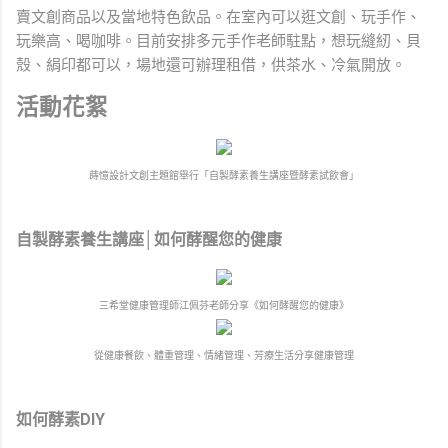
賣文創商品以及當地特色飲品。在室內可以逛文創、玩手作、
玩樂高、喝咖啡。目前安排多元手作老師駐點，想玩縫紉、貝
殼、絹印都可以，場地還可辦理租借，供茶水、冷氣開放。
活動花絮
蒔憶設計文創主題館舉行「自製酵素養生講座暨酵素試飲會」
自製酵素養生講座│如何酵醒您的健康
三希堂健康管理師江佩芬老師分享《如何酵醒您的健康》
從健康餐飲、體重管理、情緒管理、芳療生活分享健康管理
如何酵素DIY