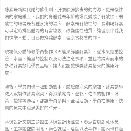
酵素是新陳代謝的催化劑，肝膽胰腸排毒的動力源，更是慢性
病的家庭護士，我們的身體隨著年齡的增長變成了弱酸性，弱
酸性的環境是各種疾病的溫床，酵素是弱鹼性的，長期喝酵素
可以定時排出體內的有害垃圾，改變酸性體質，讓健康伴隨我
們快樂。動手自己做鮮釀酵素，健康食材看的到。
現場佩芬講師教學員製作《火龍果鮮釀酵素》，從水果總重控
管、水量、糖量的控制以及切法注意事項，並且將跨海而來的
多種酵素飲給學員品嚐，讓大家認識鮮釀酵素帶來的健康好
處。
隨後，學員們也一起動動雙手，體驗做泡菜的樂趣，酵素講師
教大家製作酵素泡菜，從泡菜殺青、瀝乾、佐醬的製作、淋
醬、攪拌等過程，都讓學員參與。全程活動，學員在健康、快
樂的氣氛中渡過美好的時光。
蒔憶設計文創主題館由蒔憶設計所經營，澎湖首創創意休息
區，主題館空間明亮，適合課程、活動以及手作，館內也有販