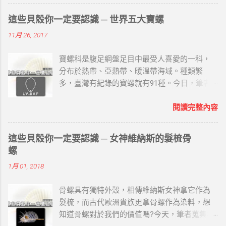
「鳳櫻冠萬」來介紹： 鳳 ─ 鳳尾螺 圖片來源 /
海的故鄉原創工作室 （一）名螺家世 就是大法
這些貝殼你一定要認識 ─ 世界五大寶螺
螺、法螺，屬法螺科，也稱海神法螺，海南民
11月 26, 2017
間俗稱鳳尾螺。 螺塔高而尖，高度低於總殼高
的一半，螺頂常缺損。每層寬大的體層常有兩
寶螺科是腹足綱盤足目中最受人喜愛的一科，
條明顯的縱脹肋。體層上的螺肋光滑、寬大而
分布於熱帶、亞熱帶、暖溫帶海域。種類繁
且低平，其間有較深的螺溝及少數細肋。縫合
多，臺灣有紀錄的寶螺就有91種。今日，筆者
線深刻，各螺層在縫合線下的螺肋常呈波狀並
蒐集相關資料，與讀者分享關於世界五大寶螺
有皺紋。 前水管溝寬大而短，沿螺軸壁有折
(LV.BAF)的哪些事。 世界五大寶螺 LV.BAF主要
閱讀完整內容
褶。殼表為乳白色，有深褐色斑紋和新月形斑
寶螺以在世界上的稀有程度、色澤及大小來決
紋。殼口橙褐色，外唇齒間有白色溝槽。軸齒
定的，分別是天王寶螺(Leucodon)、王子寶螺
白色，齒間為深褐色。可作號角。 鳳尾螺分佈
這些貝殼你一定要認識 ─ 女神維納斯的髮梳骨
(Valentia)、紅牡丹寶螺(Broderipii)、黃金寶螺
於印度太平洋、日本南部、大洋洲。 （二）名
螺
(Aurantium)、富東尼寶螺(Fultoni)： 天王寶螺
螺典故 在古代，不但部族和軍隊用螺號作為號
1月 01, 2018
學名：Cypraea leucodon 分布於印度洋東部- 菲
角，寺院和廟宇的僧道也用此作為布道昭示的
律賓及新幾內亞海域。 屬於寶螺科四大家族的
法器。因螺聲宏大勇猛而遠聞，喻佛法儀節隆
骨螺具有獨特外殼，相傳維納斯女神拿它作為
林西那貝亞屬。 殼呈圓球形，背部隆起，前端
盛，廣被大眾，且能降魔，故稱「法螺」。
髮梳，而古代歐洲貴族更拿骨螺作為染料，想
突出，螺層內捲。殼表光滑，棕褐色，上面散
（三）宗教寓意 其雄壯而神氣的外觀是力量的
知道骨螺對於我們的價值嗎?今天，筆者蒐集相
佈大小不等的淺色圓斑。腹面淺棕褐色，殼齒
象徵，據說能驅魔辟邪、保佑平安，海民和山