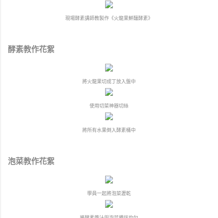
現場酵素講師教製作《火龍果鮮釀酵素》
酵素教作花絮
將火龍果切成丁放入盤中
使用切菜神器切絲
將所有水果倒入酵素桶中
泡菜教作花絮
學員一起將泡菜瀝乾
將酵素醬汁與泡菜攪拌均勻