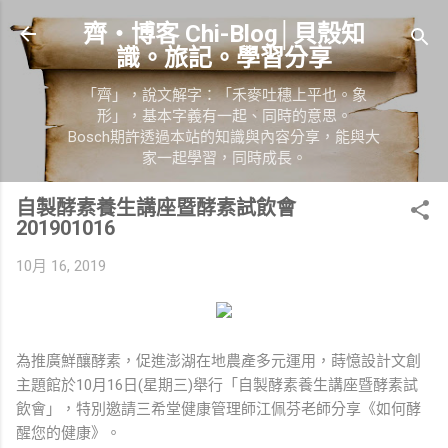
跳到主要內容
齊‧博客 Chi-Blog│貝殼知
識。旅記。學習分享
「齊」，說文解字：「禾麥吐穗上平也。象
形」，基本字義有一起、同時的意思。
Bosch期許透過本站的知識與內容分享，能與大
家一起學習，同時成長。
自製酵素養生講座暨酵素試飲會
201901016
10月 16, 2019
為推廣鮮釀酵素，促進澎湖在地農產多元運用，蒔憶設計文創
主題館於10月16日(星期三)舉行「自製酵素養生講座暨酵素試
飲會」，特別邀請三希堂健康管理師江佩芬老師分享《如何酵
醒您的健康》。