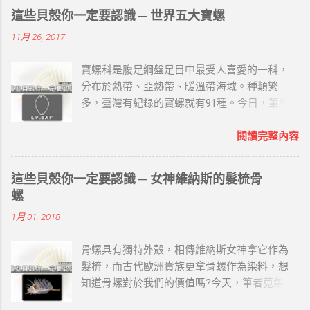
海的故鄉原創工作室 （一）名螺家世 就是大法
這些貝殼你一定要認識 ─ 世界五大寶螺
螺、法螺，屬法螺科，也稱海神法螺，海南民
11月 26, 2017
間俗稱鳳尾螺。 螺塔高而尖，高度低於總殼高
的一半，螺頂常缺損。每層寬大的體層常有兩
寶螺科是腹足綱盤足目中最受人喜愛的一科，
條明顯的縱脹肋。體層上的螺肋光滑、寬大而
分布於熱帶、亞熱帶、暖溫帶海域。種類繁
且低平，其間有較深的螺溝及少數細肋。縫合
多，臺灣有紀錄的寶螺就有91種。今日，筆者
線深刻，各螺層在縫合線下的螺肋常呈波狀並
蒐集相關資料，與讀者分享關於世界五大寶螺
有皺紋。 前水管溝寬大而短，沿螺軸壁有折
(LV.BAF)的哪些事。 世界五大寶螺 LV.BAF主要
閱讀完整內容
褶。殼表為乳白色，有深褐色斑紋和新月形斑
寶螺以在世界上的稀有程度、色澤及大小來決
紋。殼口橙褐色，外唇齒間有白色溝槽。軸齒
定的，分別是天王寶螺(Leucodon)、王子寶螺
白色，齒間為深褐色。可作號角。 鳳尾螺分佈
這些貝殼你一定要認識 ─ 女神維納斯的髮梳骨
(Valentia)、紅牡丹寶螺(Broderipii)、黃金寶螺
於印度太平洋、日本南部、大洋洲。 （二）名
螺
(Aurantium)、富東尼寶螺(Fultoni)： 天王寶螺
螺典故 在古代，不但部族和軍隊用螺號作為號
1月 01, 2018
學名：Cypraea leucodon 分布於印度洋東部- 菲
角，寺院和廟宇的僧道也用此作為布道昭示的
律賓及新幾內亞海域。 屬於寶螺科四大家族的
法器。因螺聲宏大勇猛而遠聞，喻佛法儀節隆
骨螺具有獨特外殼，相傳維納斯女神拿它作為
林西那貝亞屬。 殼呈圓球形，背部隆起，前端
盛，廣被大眾，且能降魔，故稱「法螺」。
髮梳，而古代歐洲貴族更拿骨螺作為染料，想
突出，螺層內捲。殼表光滑，棕褐色，上面散
（三）宗教寓意 其雄壯而神氣的外觀是力量的
知道骨螺對於我們的價值嗎?今天，筆者蒐集相
佈大小不等的淺色圓斑。腹面淺棕褐色，殼齒
象徵，據說能驅魔辟邪、保佑平安，海民和山
關資料，與讀者分享關於骨螺的哪些事。 基本
粗。 因外形美麗，倍受廣大貝類收藏者的青
民常用來作號角驅魔，在藏傳佛教中被視為重