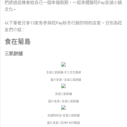
們透過這機會給自己一個幸福假期，一起來體驗旺Pay澎湖小鎮
文化~
以下筆者分享13家有參與旺Pay秋冬行銷的特約店家，分別為旺
友們介紹：
食在菊島
三凱餅舖
澎湖三凱餅舖-手工花生脆餅
圖片來源 / 澎湖三凱餅舖
澎湖三凱餅舖
圖片來源 / 澎湖三凱餅舖
旺鋪特約店-澎湖三凱餅舖
圖片來源 / 旺PAY APP截圖