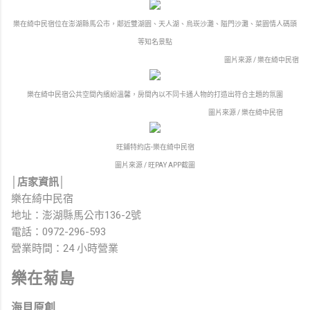
樂在綺中民宿位在澎湖縣馬公市，鄰近雙湖園、天人湖、烏崁沙灘、隘門沙灘、菜園情人碼頭
等知名景點
圖片來源 / 樂在綺中民宿
樂在綺中民宿公共空間內繽紛溫馨，房間內以不同卡通人物的打造出符合主題的氛圍
圖片來源 / 樂在綺中民宿
旺鋪特約店-樂在綺中民宿
圖片來源 / 旺PAY APP截圖
│店家資訊│
樂在綺中民宿
地址：澎湖縣馬公市136-2號
電話：0972-296-593
營業時間：24 小時營業
樂在菊島
海貝原創