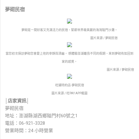
夢砌民宿
夢砌是ㄧ間好客又充滿活力的民宿，緊鄰世界最美麗的海灣隘門沙灘。
圖片來源 / 夢砌民宿
當您初次探訪夢砌您會愛上他的寧靜與清幽， 想體驗澎湖離島不同的假期，來到夢砌有如回到
家的感覺。
圖片來源 / 夢砌民宿
旺鋪特約店-夢砌民宿
圖片來源 / 旺PAY APP截圖
│店家資訊│
夢砌民宿
地址：澎湖縣湖西鄉隘門村60號之1
電話：06-921-3328
營業時間：24 小時營業