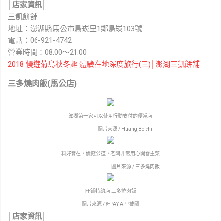
│店家資訊│
三凱餅舖
地址：澎湖縣馬公市鳥崁里1鄰鳥崁103號
電話：06-921-4742
營業時間：08:00～21:00
2018 慢遊菊島秋冬趣 體驗在地深度旅行(三)│澎湖三凱餅舖
三多燒肉飯(馬公店)
澎湖第一家可以使用行動支付的便當店
圖片來源 / Huang,Bo-chi
料好實在，價錢公道，老闆非常用心開發主菜
圖片來源 / 三多燒肉飯
旺鋪特約店-三多燒肉飯
圖片來源 / 旺PAY APP截圖
│店家資訊│