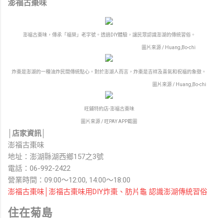
澎福古棗味
澎福古棗味，傳承「福榮」老字號。透過DIY體驗，讓民眾認識澎湖的傳統習俗。
圖片來源 / Huang,Bo-chi
炸棗是澎湖的一種油炸民間傳統點心。對於澎湖人而言，炸棗是吉祥及喜氣和祝福的象徵。
圖片來源 / Huang,Bo-chi
旺鋪特約店-澎福古棗味
圖片來源 / 旺PAY APP截圖
│店家資訊│
澎福古棗味
地址：澎湖縣湖西鄉157之3號
電話：06-992-2422
營業時間：09:00～12:00, 14:00～18:00
澎福古棗味│澎福古棗味用DIY炸棗、肪片龜 認識澎湖傳統習俗
住在菊島