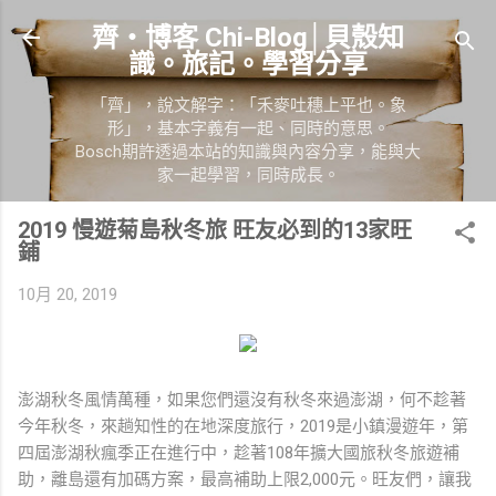
跳到主要內容
齊‧博客 Chi-Blog│貝殼知
識。旅記。學習分享
「齊」，說文解字：「禾麥吐穗上平也。象
形」，基本字義有一起、同時的意思。
Bosch期許透過本站的知識與內容分享，能與大
家一起學習，同時成長。
2019 慢遊菊島秋冬旅 旺友必到的13家旺
鋪
10月 20, 2019
澎湖秋冬風情萬種，如果您們還沒有秋冬來過澎湖，何不趁著
今年秋冬，來趟知性的在地深度旅行，2019是小鎮漫遊年，第
四屆澎湖秋瘋季正在進行中，趁著108年擴大國旅秋冬旅遊補
助，離島還有加碼方案，最高補助上限2,000元。旺友們，讓我