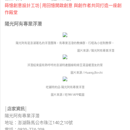
蒔憶創意設計工坊│用回憶開啟創意 與創作者共同打造一座創
作殿堂
陽光阿有專業浮潛
陽光阿有是澎湖著名的浮潛團隊，有專業活潑的教練群，行程為小班制教學。
圖片來源 / 陽光阿有專業浮潛
浮潛結束還有熱呼呼的澎湖特產麵線和綠豆湯溫暖潛友的胃
圖片來源 / Huang,Bo-chi
旺鋪特約店-陽光阿有專業浮潛
圖片來源 / 旺PAY APP截圖
│店家資訊│
陽光阿有專業浮潛
地址：澎湖縣馬公市珠江140之10號
電話：0920-774-209