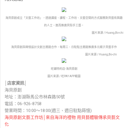
海貝原創成立「文藝工作坊」，透過講座、課程、工作坊、文藝空間的方式服務對貝藝有興趣
的人士，進而推廣貝殼手工藝。
圖片來源 / Huang,Bo-chi
海貝原創與蒔憶設計文創主題館合作，每周三、日駐點主題館推廣多元親子貝藝手作
圖片來源 / Huang,Bo-chi
旺鋪特約店-海貝原創
圖片來源 / 旺PAY APP截圖
│店家資訊│
海貝原創
地址：澎湖縣馬公市林森路50號
電話：06-926-8758
營業時間：10:00～18:00(週三、週日駐點蒔憶)
海貝原創文藝工作坊│來自海洋的禮物 用貝藝體驗傳承貝藝文
化