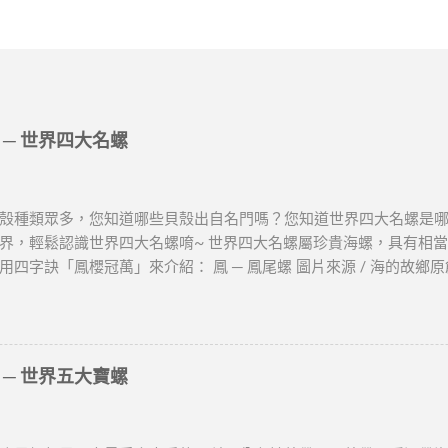
─ 世界四大名螺
殼種類眾多，您知道哪些貝殼出自名門嗎？您知道世界四大名螺是
界，輕鬆認識世界四大名螺唷~ 世界四大名螺屬珍貴海螺，具有相
用四字訣「鳳櫻冠萬」來介紹： 鳳 ─ 鳳尾螺 圖片來源 / 海的故鄉
螺、法螺，屬法螺科，也稱海神法螺，海南民間俗稱鳳尾螺。 螺塔
頂常缺損。每層寬大的體層常有兩條明顯的縱脹肋。體層上的螺肋
溝及少數細肋。縫合線深刻，各螺層在縫合線下的螺肋常呈波狀並有
軸壁有折褶。殼表為乳白色，有深褐色斑紋和新月形斑紋。殼口橙
─ 世界五大寶螺
，齒間為深褐色。可作號角。 鳳尾螺分佈於印度太平洋、日本南部、
不但部族和軍隊用螺號作為號角，寺院和廟宇的僧道也用此作為布
，喻佛法儀節隆盛，廣被大眾，且能降魔，故稱「法螺」。 （三）宗