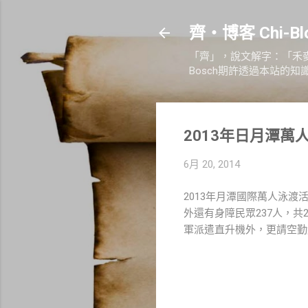
齊‧博客 Chi-
「齊」，說文解字：「禾
Bosch期許透過本站的
2013年日月潭萬
6月 20, 2014
2013年月潭國際萬人泳渡活
外還有身障民眾237人，
軍派遣直升機外，更請空勤