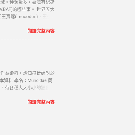
海域。種類繁多，臺灣有紀錄
魔，在藏傳佛教中被視為重要
BAF)的哪些事。 世界五大
有詩云：“寺觀堂前響法螺，
螺(Leucodon)、王子
為佛之法音的標幟，是智慧和
Fultoni)： 天王寶螺 學名：
花紋和稀少的數量而位居四
螺科四大家族的林西那貝亞屬。
閱讀完整內容
名螺家世 鸚鵡螺基本上屬於底
佈大小不等的淺色圓斑。腹面
.
和收藏價值。 王子寶螺 學
呈圓球形，背部隆起，螺層內捲。
芝麻斑點。前後水管上方肉
高觀賞和收藏價值。 紅牡
螺作為染料，想知道骨螺對於
西那貝亞屬。 黃金寶螺 學名：
學名：Muricidae 簡
馬紹爾群島、斐濟群島及台灣綠島
科，有各種大大小小的獵食性
會發出深桃紅色或金黃色的
海底均有分佈，但多數生活在
，十分圓潤光滑，殼底乳白
的水中。 骨螺的殼中等大
閱讀完整內容
收藏者的青睞，具有較高觀
有緊密排列的螺施狀環帶。
 殼呈卵形，質厚。殼面平滑而富
著光滑的琺瑯質孔眼周圍，
色。...
管。 生活習性 在岩石、珊
孔，伸入長吻取食。 多在