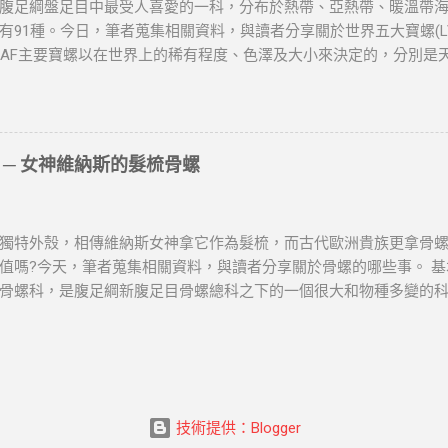
腹足綱盤足目中最受人喜愛的一科，分布於熱帶、亞熱帶、暖溫帶
的象徵，據說能驅魔辟邪、保佑平安，海民和山民常用來作號角驅
有91種。今日，筆者蒐集相關資料，與讀者分享關於世界五大寶螺(LV.
受尊崇。 古代的人們相信大法螺具有法力，在佛教中信奉為法物。
V.BAF主要寶螺以在世界上的稀有程度、色澤及大小來決定的，分別是天王寶
保平安”、“吹之則渚滅神歡喜，旦聞之渚滅罪障”。大法螺在佛教中
entia)、紅牡丹寶螺(Broderipii)、黃金寶螺(Aurantium)、富東尼寶螺(
徵。 （四）價值排行 鳳尾螺因其獨特的外型和酷似孔雀尾羽的漂亮
ea leucodon 分布於印度洋東部- 菲律賓及新幾內亞海域。 屬於寶
首。 櫻 ─ 鸚鵡螺 圖片來源 / 維基百科，自由的百科全書 （一）
形，背部隆起，前端突出，螺層內捲。殼表光滑，棕褐色，上面散
平時多在100米的深水底層用腕部緩慢地匍匐而行。也可以利用腕部..
，殼齒粗。 因外形美麗，倍受廣大貝類收藏者的青睞，具有較高觀賞
 ─ 女神維納斯的髮梳骨螺
praea valentia 分佈於澳大利亞北部，新不列顛島，菲律賓。 殼
，棕色或褐色，上面佈滿各種斑點和花紋。腹面肉色，兩側有深色
至四條褐線環繞。 因外形美麗，倍受廣大貝類收藏者的青睞，具有較
獨特外殼，相傳維納斯女神拿它作為髮梳，而古代歐洲貴族更拿骨
名：Cypraea broderipii 分佈於索馬里 屬於寶螺科四大家族的林
值嗎?今天，筆者蒐集相關資料，與讀者分享關於骨螺的哪些事。 基本資料 
aea aurantium 分布於西太平洋、澳大利亞、印尼、波利尼西亞、
骨螺科，是腹足綱新腹足目骨螺總科之下的一個很大和物種多變的
域。 屬於寶螺科四大家族的林西那貝亞屬。 因在強光照射下，表面
分布：多產於熱帶海洋。骨螺分佈很廣，從潮間帶至3000m水深的
以又有人稱它為「奇異之光」。 殼呈卵形，肥大而重。殼背橙紅色
、岩石或珊瑚礁間。 形態特徵 骨螺是獵食性海螺，生活在中等深度
齒列橙紅色。唯放久後會褪成橙黃色。 因外形美麗，倍受廣大貝類
利的肋條和喙狀突起。 殼階的肩角和骨縫，形成角塔狀螺塔，裝飾
值。 富東尼寶螺 學名：Cypraea fultoni 分佈於非洲東南部。
斷地隆起形成一個由凹橫狀的殼針組成的肋條。 報後一根肋條圍繞
殼背淺棕灰色，中間有一塊不規則褐色大斑．腹面乳白色，齒列長，乳黃
其他肋條有一定的距離。 孔眼的基座變小成吸水管道，實際上形成體
技術提供：Blogger
沙質的環境匍匐生活，有時也鑽入淺沙中。 會在其他貝類的殼上鑽一