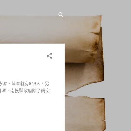
際泳客，陸客就有849人，另
日月潭，南投縣政府除了請空