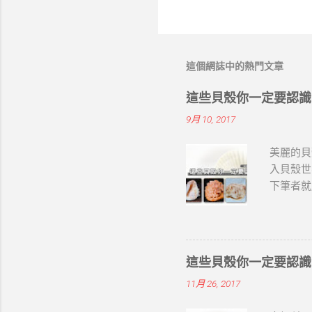
這個網誌中的熱門文章
這些貝殼你一定要認識 
9月 10, 2017
美麗的貝
入貝殼世
下筆者就
就是大法
一半，螺
較深的螺
短，沿螺
這些貝殼你一定要認識 
軸齒白色
11月 26, 2017
在古代，
猛而遠聞