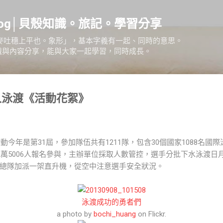
跳到主要內容
Blog│貝殼知識。旅記。學習分享
麥吐穗上平也。象形」，基本字義有一起、同時的意思。
知識與內容分享，能與大家一起學習，同時成長。
人泳渡《活動花絮》
動今年是第31屆，參加隊伍共有1211隊，包含30個國家1088名國
共2萬5006人報名參與，主辦單位採取人數管控，選手分批下水泳渡
總隊加派一架直升機，從空中注意選手安全狀況。
泳渡成功的勇者們
a photo by
bochi_huang
on Flickr.