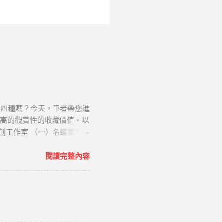
哪四種嗎？今天，筆者帶您進
當高的觀賞性的收藏價值。以
原創工作室 （一）名螺家世
高而尖，高度低於總殼高的
光滑、寬大而且低平，其間有
閱讀完整內容
皺紋。 前水管溝寬大而
褐色，外唇齒間有白色溝槽。
大洋洲。 （二）名螺典故
道昭示的法器。因螺聲宏大勇
教寓意 其雄壯而神氣的外