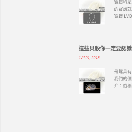
寶螺科是
觀是力量
的寶螺就
法器，倍
寶螺 L
驅魔避邪
寶螺(Val
力量的象
Cypra
大名螺之
殼呈圓球
棲動物，
淺棕褐色
這些貝殼你一定要認識
名：Cy
1月 01, 2018
殼表光滑
色，有三
骨螺具有
丹寶螺 學
我們的價
Cypr
介：俗稱
與蘭嶼海
海螺。 
光澤，所
淺海泥沙
色，殼口
小，有銳
賞和收藏價
螺塔有間
有光澤，
與殼上的
瑚礁或泥