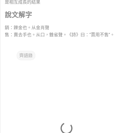
是相互成長的結果
說文解字
銷：鑠金也。从金肖聲
售：賣去手也。从口，雔省聲。《詩》曰：“賈用不售”。
齊語錄
留
言