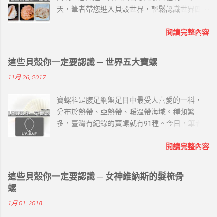
天，筆者帶您進入貝殼世界，輕鬆認識世界四
大名螺唷~ 世界四大名螺屬珍貴海螺，具有相當
高的觀賞性的收藏價值。以下筆者就用四字訣
閱讀完整內容
「鳳櫻冠萬」來介紹： 鳳 ─ 鳳尾螺 圖片來源 /
海的故鄉原創工作室 （一）名螺家世 就是大法
這些貝殼你一定要認識 ─ 世界五大寶螺
螺、法螺，屬法螺科，也稱海神法螺，海南民
11月 26, 2017
間俗稱鳳尾螺。 螺塔高而尖，高度低於總殼高
的一半，螺頂常缺損。每層寬大的體層常有兩
寶螺科是腹足綱盤足目中最受人喜愛的一科，
條明顯的縱脹肋。體層上的螺肋光滑、寬大而
分布於熱帶、亞熱帶、暖溫帶海域。種類繁
且低平，其間有較深的螺溝及少數細肋。縫合
多，臺灣有紀錄的寶螺就有91種。今日，筆者
線深刻，各螺層在縫合線下的螺肋常呈波狀並
蒐集相關資料，與讀者分享關於世界五大寶螺
有皺紋。 前水管溝寬大而短，沿螺軸壁有折
(LV.BAF)的哪些事。 世界五大寶螺 LV.BAF主要
閱讀完整內容
褶。殼表為乳白色，有深褐色斑紋和新月形斑
寶螺以在世界上的稀有程度、色澤及大小來決
紋。殼口橙褐色，外唇齒間有白色溝槽。軸齒
定的，分別是天王寶螺(Leucodon)、王子寶螺
白色，齒間為深褐色。可作號角。 鳳尾螺分佈
這些貝殼你一定要認識 ─ 女神維納斯的髮梳骨
(Valentia)、紅牡丹寶螺(Broderipii)、黃金寶螺
於印度太平洋、日本南部、大洋洲。 （二）名
螺
(Aurantium)、富東尼寶螺(Fultoni)： 天王寶螺
螺典故 在古代，不但部族和軍隊用螺號作為號
1月 01, 2018
學名：Cypraea leucodon 分布於印度洋東部- 菲
角，寺院和廟宇的僧道也用此作為布道昭示的
律賓及新幾內亞海域。 屬於寶螺科四大家族的