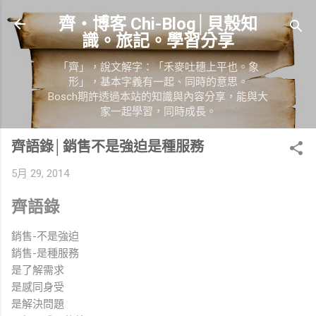
跳到主要內容
齊‧博客 Chi-Blog│貝殼知
識。旅記。學習分享
「齊」，說文解字：「禾麥吐穗上平也。象
形」，基本字義有一起、同時的意思。
Bosch期許透過本站的知識與內容分享，能與大
家一起學習，同時成長。
齊語錄│銷售不是強迫是種服務
5月 29, 2014
齊語錄
銷售-不是強迫
銷售-是種服務
是了解需求
是感同身受
是解決問題