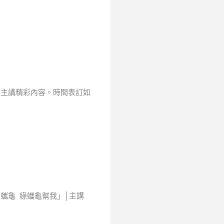
者主講精彩內容。時間表訂如
綠蠵龜 綠蠵龜幫我」│主講