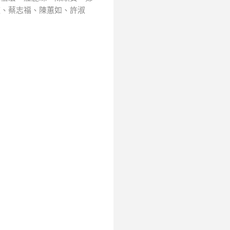
芝、蔡志福、陳蕙如、許淑