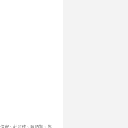
陳信宏、莊麗珠、陳順賢、鄭