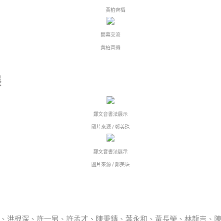
黃柏齊攝
開幕交流
黃柏齊攝
展
鄭文音書法展示
圖片來源 / 鄭美珠
鄭文音書法展示
圖片來源 / 鄭美珠
、洪根深、許一男、許孟才、陳秉鏄、葉永和、黃長榮、林龍吉、