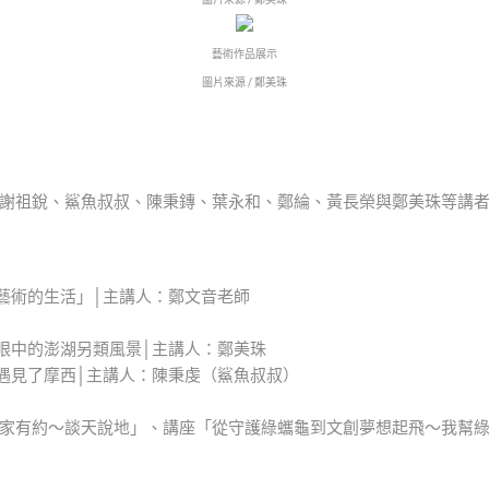
藝術作品展示
圖片來源 / 鄭美珠
謝祖銳、鯊魚叔叔、陳秉鏄、葉永和、鄭綸、黃長榮與鄭美珠等講
「書法與藝術的生活」│主講人：鄭文音老師
「藝術家眼中的澎湖另類風景│主講人：鄭美珠
「當鯊魚遇見了摩西│主講人：陳秉虔（鯊魚叔叔）
0「與藝術家有約～談天說地」、講座「從守護綠蠵龜到文創夢想起飛～我幫