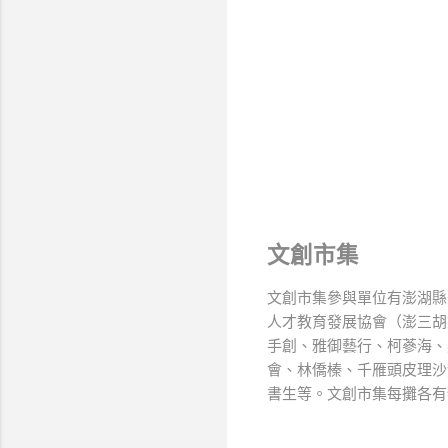
文創市集
文創市集參與單位有澎湖縣
人才教育發展協會（澎三胡
手創、雅御藝行、柯蔘海、
會、林僑榛、千雁頭皮理沙
書生等。文創市集每攤各有