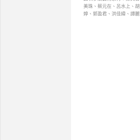
美珠、蔡元在、呂水上、胡
婷、郭盈君、洪佳緯、譚麗