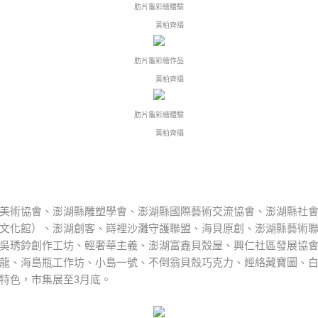
肪片龜彩繪體驗
黃柏齊攝
肪片龜彩繪作品
黃柏齊攝
肪片龜彩繪體驗
黃柏齊攝
美術協會、澎湖縣雕塑學會、澎湖縣國際藝術交流協會、澎湖縣社
文化館）、澎湖創客、嵵裡沙灘守護聯盟、海貝原創、澎湖縣藝術
吳琇鈴創作工坊、輕奢華主義、澎湖富鑫貝殼屋、興仁社區發展協
龍、海島瓶工作坊、小島一號、不倒翁貝殼巧克力、經絡藏寶圖、
特色，市集展至3月底。