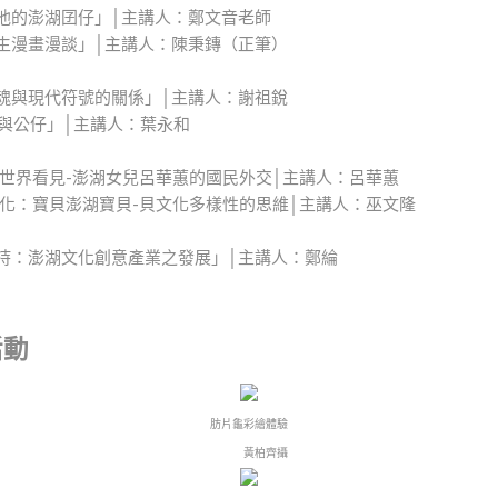
「涵泳墨池的澎湖囝仔」│主講人：鄭文音老師
「竹本書生漫畫漫談」│主講人：陳秉鏄（正筆）
「閒聊國魂與現代符號的關係」│主講人：謝祖銳
3D列印與公仔」│主講人：葉永和
 澎湖要被世界看見-澎湖女兒呂華蕙的國民外交│主講人：呂華蕙
 海洋貝文化：寶貝澎湖寶貝-貝文化多樣性的思維│主講人：巫文隆
「藝術加持：澎湖文化創意產業之發展」│主講人：鄭綸
活動
肪片龜彩繪體驗
黃柏齊攝