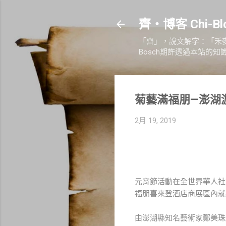
齊‧博客 Chi-
「齊」，說文解字：「禾
Bosch期許透過本站的
菊藝滿福朋—澎湖
2月 19, 2019
元宵節活動在全世界華人社會
福朋喜來登酒店商展區內就
由澎湖縣知名藝術家鄭美珠