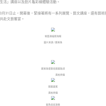
生活」講座以及肪片龜彩繪體驗活動。
展至3月31日止，開幕後，緊接著將有一系列展覽、藝文講座，還有藝
共赴文藝饗宴。
菊藝滿福朋海報
圖片來源 / 鄭美珠
鄭美珠理事長開幕致詞
黃柏齊攝
開幕嘉賓
黃柏齊攝
鯊魚叔叔演奏