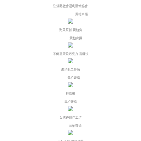
澎湖縣社會福利關懷協會
黃柏齊攝
海貝原創-黃柏齊
黃柏齊攝
不倒翁貝殼巧克力-翁耀汶
海島瓶工作坊
黃柏齊攝
林僑榛
黃柏齊攝
吳琇鈴創作工坊
黃柏齊攝