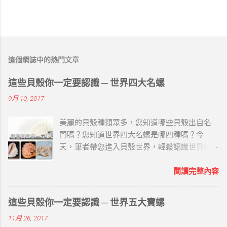
這個網誌中的熱門文章
這些貝殼你一定要認識 ─ 世界四大名螺
9月 10, 2017
美麗的貝殼種類眾多，您知道哪些貝殼出自名
門嗎？您知道世界四大名螺是哪四種嗎？今
天，筆者帶您進入貝殼世界，輕鬆認識世界四
大名螺唷~ 世界四大名螺屬珍貴海螺，具有相當
高的觀賞性的收藏價值。以下筆者就用四字訣
閱讀完整內容
「鳳櫻冠萬」來介紹： 鳳 ─ 鳳尾螺 圖片來源 /
海的故鄉原創工作室 （一）名螺家世 就是大法
這些貝殼你一定要認識 ─ 世界五大寶螺
螺、法螺，屬法螺科，也稱海神法螺，海南民
11月 26, 2017
間俗稱鳳尾螺。 螺塔高而尖，高度低於總殼高