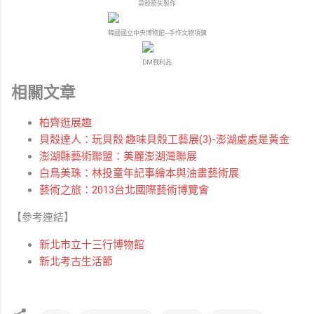
貝殼箭矢製作
韓國國立中央博物館─手作文物項鍊
DM戰利品
相關文章
柏齊逛展趣
貝殼達人：玩貝殼·趣味貝殼工藝展(3)-澎湖處處是黃金
澎湖縣藝術聯盟：美麗澎湖灣聯展
白鳥美珠：林投童年記事繪本與油畫藝術展
藝術之旅：2013台北國際藝術博覽會
【參考連結】
新北市立十三行博物館
新北考古生活節