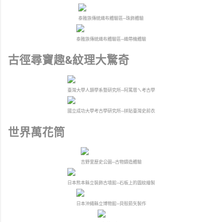
泰雅族傳統織布體驗區─珠飾體驗
泰雅族傳統織布體驗區─織帶機體驗
古徑尋寶趣&紋理大驚奇
臺灣大學人類學系暨研究所─阿罵厝ㄟ考古學
國立成功大學考古學研究所─拼貼臺灣史前衣
世界萬花筒
吉野里歷史公園─古物鑄造體驗
日本熊本縣立裝飾古墳館─石板上的圖紋繪製
日本沖繩縣立博物館─貝殼箭矢製作