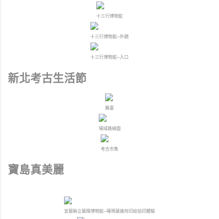
十三行博物館
十三行博物館─外觀
十三行博物館─入口
新北考古生活節
舞臺
場域路線圖
考古市集
寶島真美麗
宜蘭縣立蘭陽博物館─噶瑪蘭幾何印紋拍印體驗