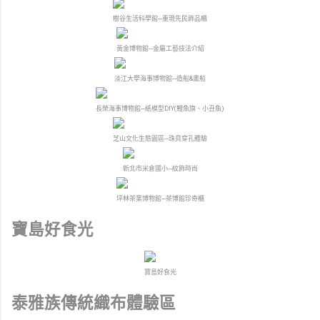
樹谷生活科學館─重現先民飾品櫃
黃金博物館─金屬工藝技法介紹
淡江大學海事博物館─造船&畫船
長榮海事博物館─紙模型DIY(鯉魚旗、小丑魚)
芝山文化生態園區─珠貝穿孔體驗
新北市米倉國小─紋飾時尚
坪林茶業博物館─茶博館珍奇櫃
寶島好食光
寶島好食光
泰雅族傳統織布體驗區