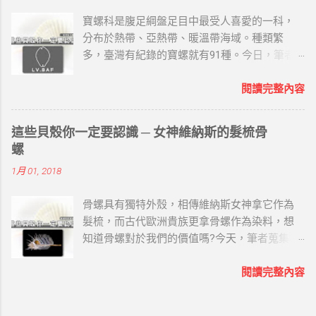
的一半，螺頂常缺損。每層寬大的體層常有兩
寶螺科是腹足綱盤足目中最受人喜愛的一科，
條明顯的縱脹肋。體層上的螺肋光滑、寬大而
分布於熱帶、亞熱帶、暖溫帶海域。種類繁
且低平，其間有較深的螺溝及少數細肋。縫合
多，臺灣有紀錄的寶螺就有91種。今日，筆者
線深刻，各螺層在縫合線下的螺肋常呈波狀並
蒐集相關資料，與讀者分享關於世界五大寶螺
有皺紋。 前水管溝寬大而短，沿螺軸壁有折
(LV.BAF)的哪些事。 世界五大寶螺 LV.BAF主要
閱讀完整內容
褶。殼表為乳白色，有深褐色斑紋和新月形斑
寶螺以在世界上的稀有程度、色澤及大小來決
紋。殼口橙褐色，外唇齒間有白色溝槽。軸齒
定的，分別是天王寶螺(Leucodon)、王子寶螺
白色，齒間為深褐色。可作號角。 鳳尾螺分佈
這些貝殼你一定要認識 ─ 女神維納斯的髮梳骨
(Valentia)、紅牡丹寶螺(Broderipii)、黃金寶螺
於印度太平洋、日本南部、大洋洲。 （二）名
螺
(Aurantium)、富東尼寶螺(Fultoni)： 天王寶螺
螺典故 在古代，不但部族和軍隊用螺號作為號
1月 01, 2018
學名：Cypraea leucodon 分布於印度洋東部- 菲
角，寺院和廟宇的僧道也用此作為布道昭示的
律賓及新幾內亞海域。 屬於寶螺科四大家族的
法器。因螺聲宏大勇猛而遠聞，喻佛法儀節隆
骨螺具有獨特外殼，相傳維納斯女神拿它作為
林西那貝亞屬。 殼呈圓球形，背部隆起，前端
盛，廣被大眾，且能降魔，故稱「法螺」。
髮梳，而古代歐洲貴族更拿骨螺作為染料，想
突出，螺層內捲。殼表光滑，棕褐色，上面散
（三）宗教寓意 其雄壯而神氣的外觀是力量的
知道骨螺對於我們的價值嗎?今天，筆者蒐集相
佈大小不等的淺色圓斑。腹面淺棕褐色，殼齒
象徵，據說能驅魔辟邪、保佑平安，海民和山
關資料，與讀者分享關於骨螺的哪些事。 基本
粗。 因外形美麗，倍受廣大貝類收藏者的青
民常用來作號角驅魔，在藏傳佛教中被視為重
資料 學名：Muricidae 簡介：俗稱骨螺科，是腹
閱讀完整內容
睞，具有較高觀賞和收藏價值。 王子寶螺 學
要法器，倍受尊崇。 古代的人們相信大法螺具
足綱新腹足目骨螺總科之下的一個很大和物種
名：Cypraea valentia 分佈於澳大利亞北部，新
有法力，在佛教中信奉為法物。有詩云：“寺觀
多變的科，有各種大大小小的獵食性海螺。 分
不列顛島，菲律賓。 殼呈圓球形，背部隆起，
堂前響法螺，驅魔避邪保平安”、“吹之則渚滅神