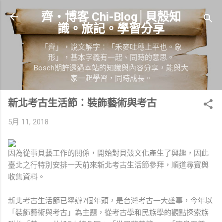
跳到主要內容
齊‧博客 Chi-Blog│貝殼知
識。旅記。學習分享
「齊」，說文解字：「禾麥吐穗上平也。象
形」，基本字義有一起、同時的意思。
Bosch期許透過本站的知識與內容分享，能與大
家一起學習，同時成長。
新北考古生活節：裝飾藝術與考古
5月 11, 2018
因為從事貝藝工作的關係，開始對貝殼文化產生了興趣，因此
臺北之行特別安排一天前來新北考古生活節參拜，順道尋寶與
收集資料。
新北考古生活節已舉辦7個年頭，是台灣考古一大盛事，今年以
「裝飾藝術與考古」為主題，從考古學和民族學的觀點探索族